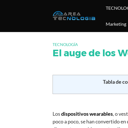
Saltar
TECNOLO
al
contenido
Marketing
TECNOLOGÍA
El auge de los W
Tabla de c
Los
dispositivos wearables
, o ves
poco a poco, se han convertido en