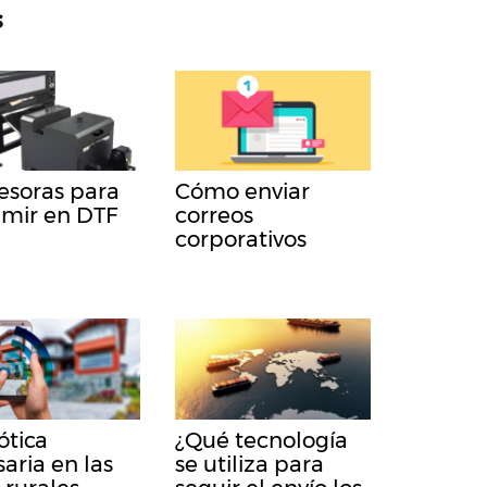
s
esoras para
Cómo enviar
imir en DTF
correos
corporativos
tica
¿Qué tecnología
aria en las
se utiliza para