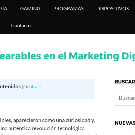
GÍA
GAMING
PROGRAMAS
DISPOSITIVOS
Contacto
earables en el Marketing Dig
BUSCAR
ontenidos
[
Ocultar
]
tibles, aparecieron como una curiosidad y,
NUEVAS
 una auténtica revolución tecnológica