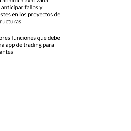
 analítica avanzada
anticipar fallos y
stes en los proyectos de
tructuras
ores funciones que debe
na app de trading para
iantes