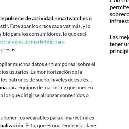
Cómo la
permite 
sobreco
 de
pulseras de actividad, smartwatches o
infraes
stir. Este abanico crece cada vez más, y lo
sible para los consumidores, lo que está
Las mej
estrategias de marketing para
tener u
presas.
princip
opilar muchos datos en tiempo real sobre el
los usuarios. La monitorización de la
n, los patrones de sueño, niveles de estrés…
sima
para equipos de marketing que pueden
 los que dirigirse al lanzar contenidos o
 suponen los wearables para el marketing es
nalización
. Esta, que es una tendencia clave