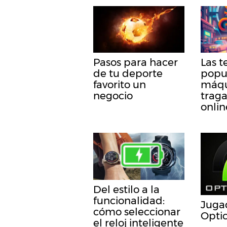
Pasos para hacer
Las 
de tu deporte
popul
favorito un
máqu
negocio
trag
onlin
Del estilo a la
funcionalidad:
Juga
cómo seleccionar
Opti
el reloj inteligente