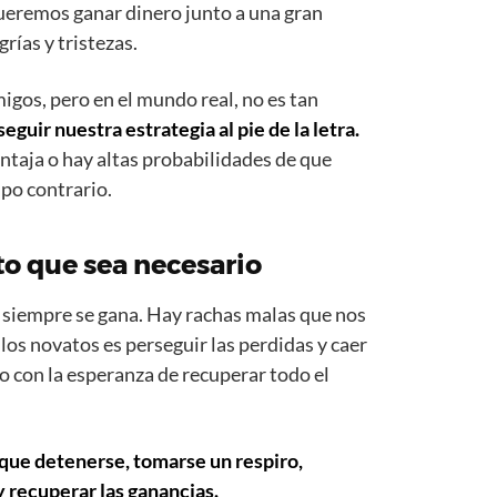
ueremos ganar dinero junto a una gran
rías y tristezas.
igos, pero en el mundo real, no es tan
eguir nuestra estrategia al pie de la letra.
ntaja o hay altas probabilidades de que
ipo contrario.
o que sea necesario
o siempre se gana. Hay rachas malas que nos
los novatos es perseguir las perdidas y caer
o con la esperanza de recuperar todo el
que detenerse, tomarse un respiro,
y recuperar las ganancias.