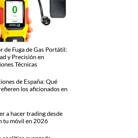
r de Fuga de Gas Portátil:
ad y Precisión en
iones Técnicas
iones de España: Qué
refieren los aficionados en
r a hacer trading desde
n tu móvil en 2026