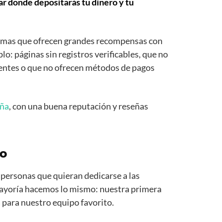
gar donde depositarás tu dinero y tu
formas que ofrecen grandes recompensas con
o: páginas sin registros verificables, que no
entes o que no ofrecen métodos de pagos
aña
, con una buena reputación y reseñas
do
s personas que quieran dedicarse a las
mayoría hacemos lo mismo: nuestra primera
 para nuestro equipo favorito.