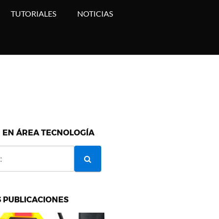
TUTORIALES
NOTICIAS
 EN ÁREA TECNOLOGÍA
 PUBLICACIONES