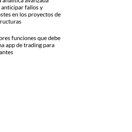
 analítica avanzada
anticipar fallos y
stes en los proyectos de
tructuras
ores funciones que debe
na app de trading para
iantes