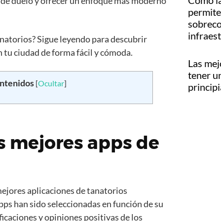
Cómo la
so de duelo y ofrecer un enfoque más moderno
permite 
sobreco
infraes
anatorios? Sigue leyendo para descubrir
n tu ciudad de forma fácil y cómoda.
Las mej
tener u
ontenidos
[
Ocultar
]
princip
as mejores apps de
mejores aplicaciones de tanatorios
pps han sido seleccionadas en función de su
ificaciones y opiniones positivas de los