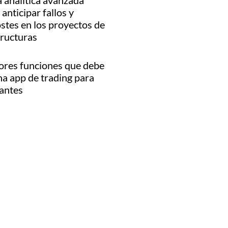
 analítica avanzada
anticipar fallos y
stes en los proyectos de
tructuras
ores funciones que debe
na app de trading para
iantes