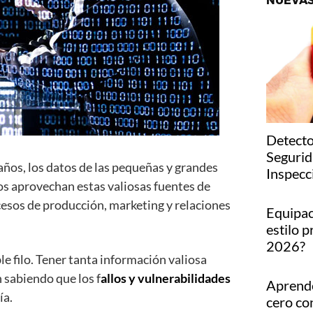
NUEVAS
Detecto
Segurid
años, los datos de las pequeñas y grandes
Inspecc
s aprovechan estas valiosas fuentes de
esos de producción, marketing y relaciones
Equipac
estilo p
2026?
e filo. Tener tanta información valiosa
 sabiendo que los f
allos y vulnerabilidades
Aprende
ía.
cero co