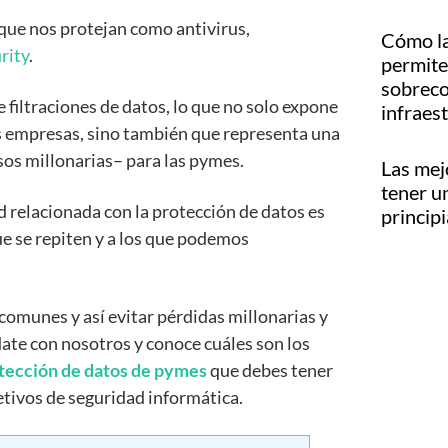
que nos protejan como antivirus,
Cómo la
rity
.
permite 
sobreco
filtraciones de datos, lo que no solo expone
infraes
s empresas, sino también que representa una
os millonarias– para las pymes.
Las mej
tener u
 relacionada con la protección de datos es
princip
que se repiten y a los que podemos
comunes y así evitar pérdidas millonarias y
ate con nosotros y conoce cuáles son los
tección de datos de pymes
que debes tener
jetivos de seguridad informática.