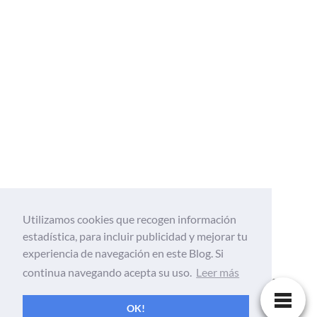
Utilizamos cookies que recogen información
estadística, para incluir publicidad y mejorar tu
Web Tecnológica enfocada al mundo de la
experiencia de navegación en este Blog. Si
tecnología, Informatica, aplicaciones,
continua navegando acepta su uso.
Leer más
android, gadgets, móviles, tutoriales, ciencia
y Internet
OK!