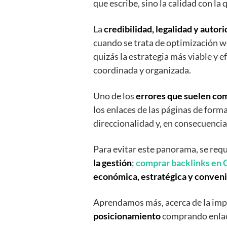
que escribe, sino la calidad con la 
La
credibilidad, legalidad y autor
cuando se trata de optimización we
quizás la estrategia más viable y e
coordinada y organizada.
Uno de los
errores que suelen co
los enlaces de las páginas de form
direccionalidad y, en consecuencia,
Para evitar este panorama, se req
la gestión
;
comprar backlinks en
económica, estratégica y conven
Aprendamos más, acerca de la imp
posicionamiento
comprando enlac