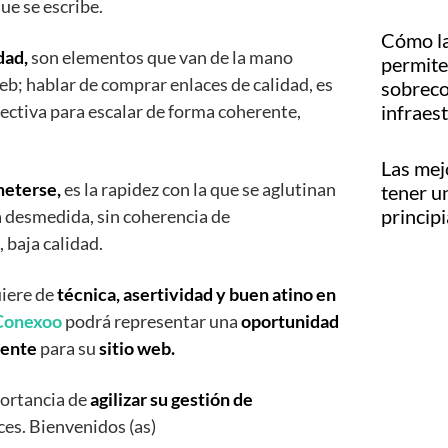
que se escribe.
Cómo la
idad,
son elementos que van de la mano
permite 
b; hablar de comprar enlaces de calidad, es
sobreco
fectiva para escalar de forma coherente,
infraes
Las mej
meterse,
es la rapidez con la que se aglutinan
tener u
princip
a desmedida, sin coherencia de
 baja calidad.
uiere de
técnica, asertividad y buen atino en
 Conexoo
podrá representar una
oportunidad
iente
para su
sitio web.
ortancia de
agilizar su gestión de
es. Bienvenidos (as)