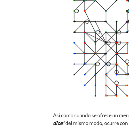
Así como cuando se ofrece un men
dice”
del mismo modo, ocurre con