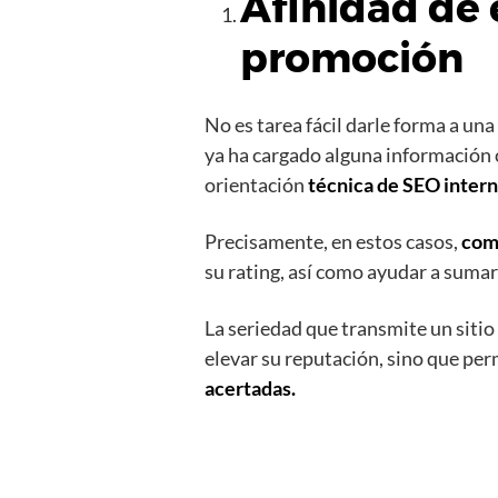
Afinidad de 
promoción
No es tarea fácil darle forma a una
ya ha cargado alguna información co
orientación
técnica de SEO intern
Precisamente, en estos casos,
comp
su rating, así como ayudar a suma
La seriedad que transmite un sitio
elevar su reputación, sino que pe
acertadas.