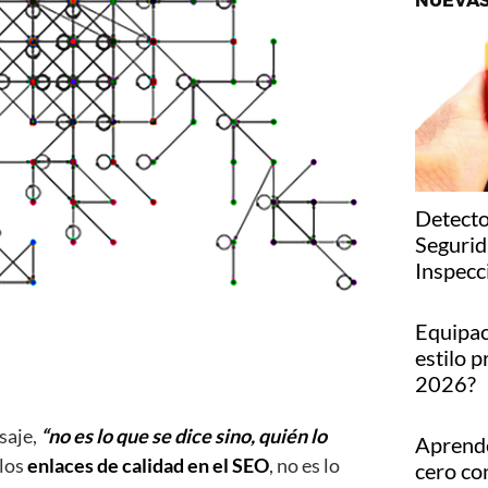
NUEVAS
Detecto
Segurid
Inspecc
Equipac
estilo p
2026?
saje,
“no es lo que se dice sino, quién lo
Aprende
 los
enlaces de calidad en el SEO
, no es lo
cero co