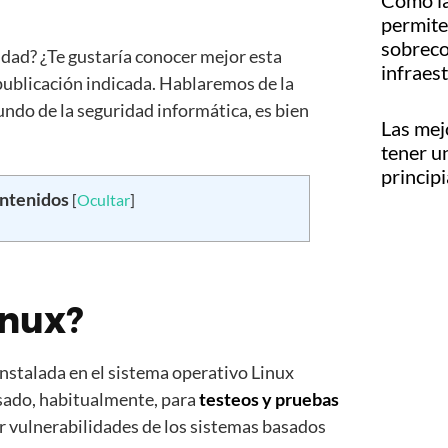
Cómo la
permite 
sobreco
idad? ¿Te gustaría conocer mejor esta
infraes
publicación indicada. Hablaremos de la
undo de la seguridad informática, es bien
Las mej
tener u
princip
ontenidos
[
Ocultar
]
inux?
nstalada en el sistema operativo Linux
sado, habitualmente, para
testeos y pruebas
r vulnerabilidades de los sistemas basados