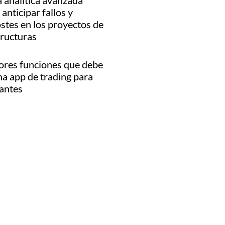
 analítica avanzada
anticipar fallos y
stes en los proyectos de
tructuras
ores funciones que debe
na app de trading para
iantes