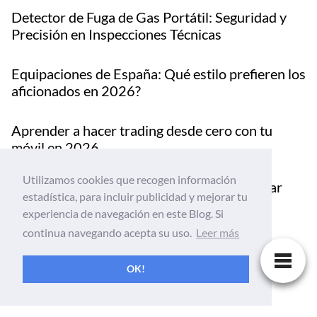
Detector de Fuga de Gas Portátil: Seguridad y
Precisión en Inspecciones Técnicas
Equipaciones de España: Qué estilo prefieren los
aficionados en 2026?
Aprender a hacer trading desde cero con tu
móvil en 2026
Utilizamos cookies que recogen información
Cómo la analítica avanzada permite anticipar
estadística, para incluir publicidad y mejorar tu
fallos y sobrecostes en los proyectos de
experiencia de navegación en este Blog. Si
infraestructuras
continua navegando acepta su uso.
Leer más
Las mejores funciones que debe tener una app
OK!
de trading para principiantes