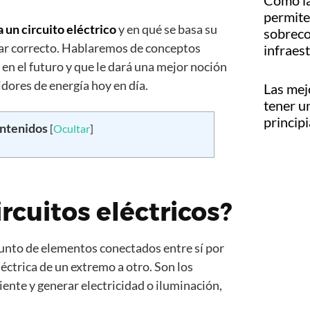
Cómo la
permite 
 un circuito eléctrico
y en qué se basa su
sobreco
ugar correcto. Hablaremos de conceptos
infraes
en el futuro y que le dará una mejor noción
ores de energía hoy en día.
Las mej
tener u
princip
ontenidos
[
Ocultar
]
ircuitos eléctricos?
njunto de elementos conectados entre sí por
éctrica de un extremo a otro. Son los
iente y generar electricidad o iluminación,