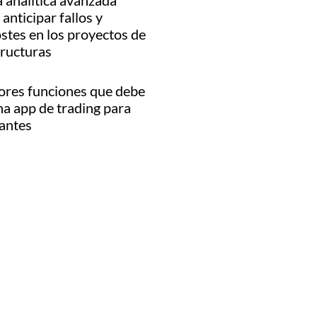
 analítica avanzada
anticipar fallos y
stes en los proyectos de
tructuras
ores funciones que debe
na app de trading para
iantes