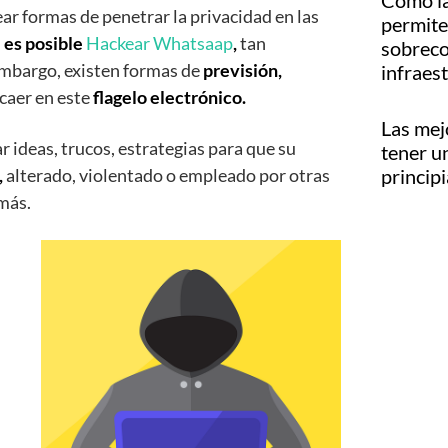
Cómo la
ear formas de penetrar la privacidad en las
permite 
,
es posible
Hackear Whatsaap
,
tan
sobreco
embargo, existen formas de
previsión,
infraes
 caer en este
flagelo electrónico.
Las mej
r ideas, trucos, estrategias para que su
tener u
,
alterado, violentado o empleado por otras
princip
más.