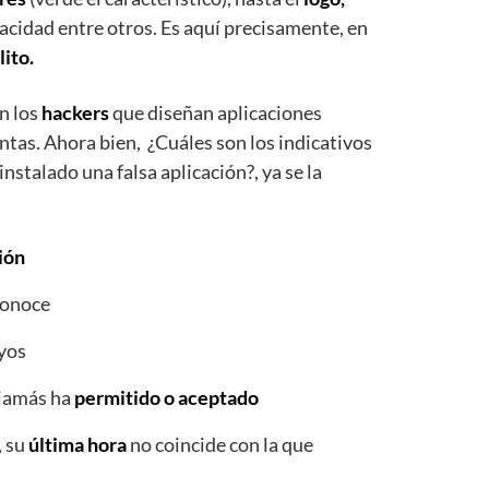
vacidad entre otros. Es aquí precisamente, en
lito.
on los
hackers
que diseñan aplicaciones
ntas. Ahora bien, ¿Cuáles son los indicativos
nstalado una falsa aplicación?, ya se la
ión
conoce
yos
 jamás ha
permitido o aceptado
, su
última hora
no coincide con la que