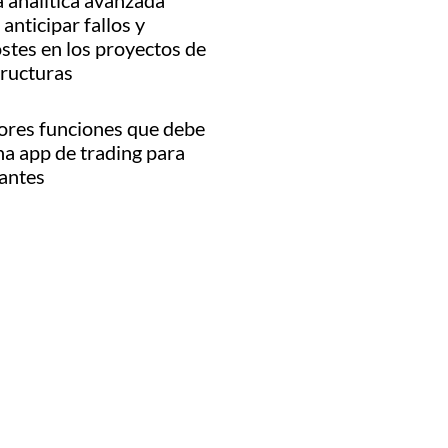
 analítica avanzada
anticipar fallos y
stes en los proyectos de
tructuras
ores funciones que debe
na app de trading para
iantes