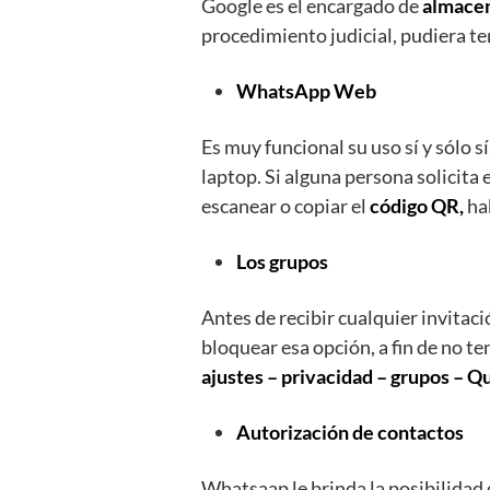
Google es el encargado de
almacen
procedimiento judicial, pudiera te
WhatsApp Web
Es muy funcional su uso sí y sólo
laptop. Si alguna persona solicita 
escanear o copiar el
código QR,
hab
Los grupos
Antes de recibir cualquier invitaci
bloquear esa opción, a fin de no te
ajustes – privacidad – grupos – Q
Autorización de contactos
Whatsaap le brinda la posibilidad 