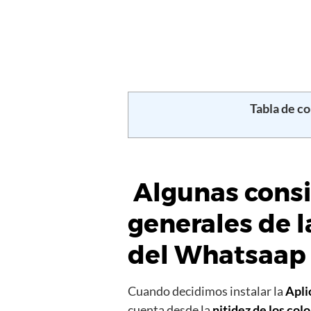
Tabla de c
Algunas cons
generales de l
del Whatsaap
Cuando decidimos instalar la
Apli
cuenta desde la
nitidez de los col