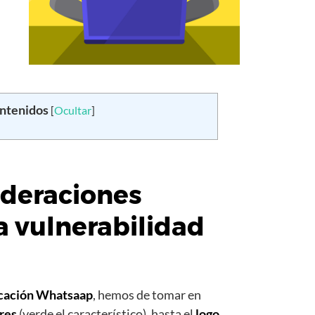
ontenidos
[
Ocultar
]
ideraciones
a vulnerabilidad
cación Whatsaap
, hemos de tomar en
ores
(verde el característico), hasta el
logo,