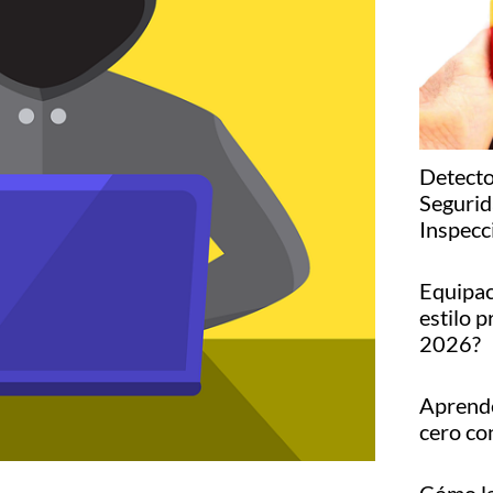
Detecto
Segurid
Inspecc
Equipac
estilo p
2026?
Aprende
cero co