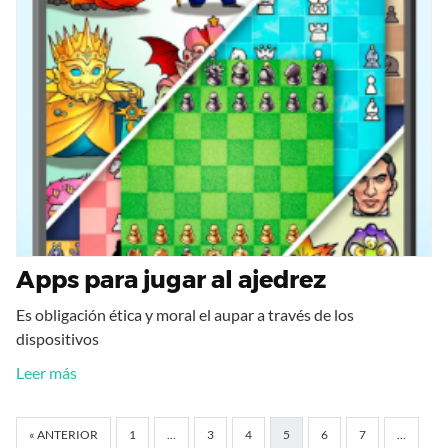
Apps para jugar al ajedrez
Es obligación ética y moral el aupar a través de los
dispositivos
Leer más
« ANTERIOR
1
…
3
4
5
6
7
…