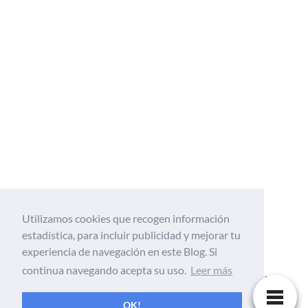
Utilizamos cookies que recogen información
estadística, para incluir publicidad y mejorar tu
Web Tecnológica enfocada al mundo de la
experiencia de navegación en este Blog. Si
tecnología, Informatica, aplicaciones,
continua navegando acepta su uso.
Leer más
android, gadgets, móviles, tutoriales, ciencia
y Internet
OK!