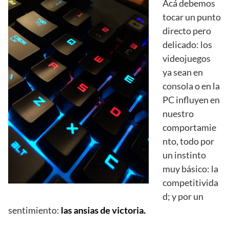
Acá debemos
tocar un punto
directo pero
delicado: los
videojuegos
ya sean en
consola o en la
PC influyen en
nuestro
comportamie
nto, todo por
un instinto
muy básico: la
competitivida
d; y por un
sentimiento:
las ansias de victoria.