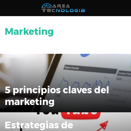
Saltar
al
contenido
Marketing
5 principios claves del
marketing
Estrategias de